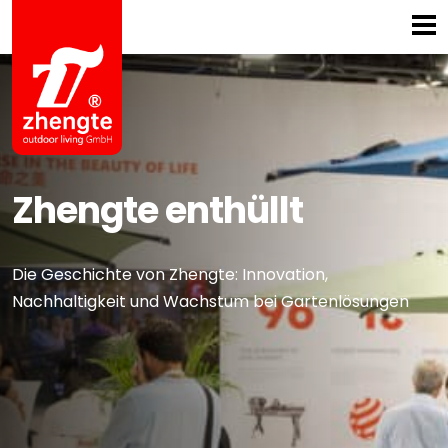
Startseite
Zhengte enthüllt
Produktinnovation und Exzellenz
Logistik
Service
CSR
Zhengte enthüllt
Kontakt
Die Geschichte von Zhengte: Innovation,
Nachhaltigkeit und Wachstum bei Gartenlösungen