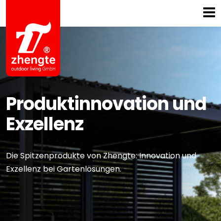
Startseite
Zhengte enthüllt
Produktinnovation und Exzellenz
Logistik
Service
CSR
Produktinnovation und
Kontakt
Exzellenz
Die Spitzenprodukte von Zhengte: Innovation und
Exzellenz bei Gartenlösungen.