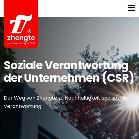
Startseite
Zhengte enthüllt
Produktinnovation und Exzellenz
Logistik
Service
CSR
Soziale Verantwortung
Kontakt
der Unternehmen (CSR)
Der Weg von Zhengte zu Nachhaltigkeit und sozialer
Verantwortung